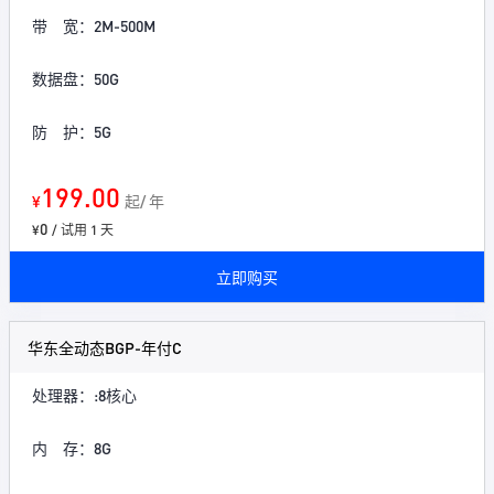
带 宽：2M-500M
数据盘：50G
防 护：5G
199.00
¥
起/ 年
0
¥
/ 试用 1 天
立即购买
华东全动态BGP-年付C
处理器：:8核心
内 存：8G