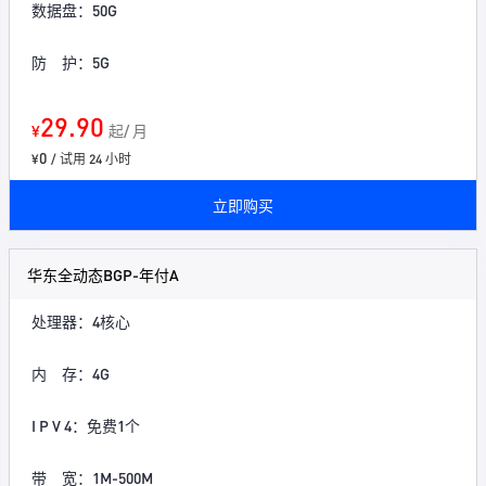
数据盘：50G
防 护：5G
29.90
¥
起/ 月
0
¥
/ 试用 24 小时
立即购买
华东全动态BGP-年付A
处理器：4核心
内 存：4G
I P V 4：免费1个
带 宽：1M-500M