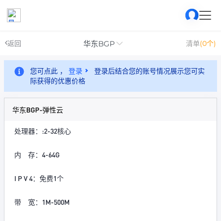
华东BGP
返回
清单
(0个)
您可点此 ，
登录
登录后结合您的账号情况展示您可实
际获得的优惠价格
华东BGP-弹性云
处理器：:2-32核心
内 存：4-64G
I P V 4：免费1个
带 宽：1M-500M