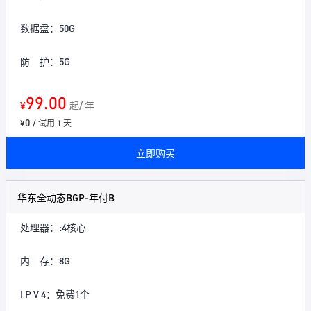
数据盘：50G
防 护：5G
99.00
¥
起/ 年
0
¥
/ 试用 1 天
立即购买
华东全动态BGP-年付B
处理器：:4核心
内 存：8G
I P V 4：免费1个