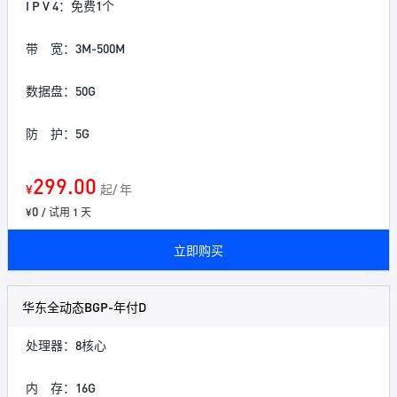
I P V 4：免费1个
带 宽：3M-500M
数据盘：50G
防 护：5G
299.00
¥
起/ 年
0
¥
/ 试用 1 天
立即购买
华东全动态BGP-年付D
处理器：8核心
内 存：16G