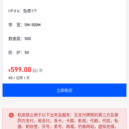
I P V 4：免费1个
带 宽：5M-500M
数据盘：50G
防 护：5G
599.00
¥
起/ 年
0
¥
/ 试用 1 天
立即购买
机房禁止用于以下业务及服务：无支付牌照的第三方及第
四方支付，易支付，发卡，卡盟，影视，代刷，代挂，私
服、刷信誉，买号，卖号，商城，钓鱼网站，虚拟充值，